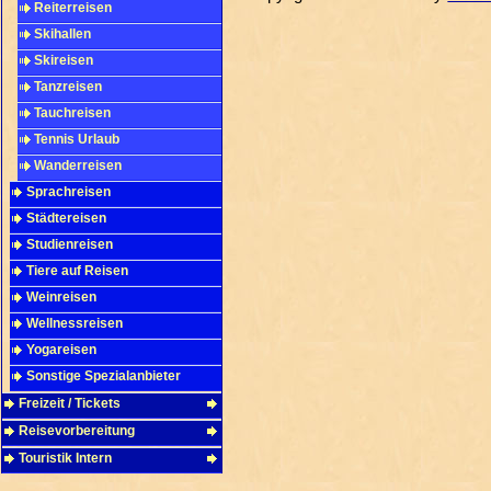
Reiterreisen
Skihallen
Skireisen
Tanzreisen
Tauchreisen
Tennis Urlaub
Wanderreisen
Sprachreisen
Städtereisen
Studienreisen
Tiere auf Reisen
Weinreisen
Wellnessreisen
Yogareisen
Sonstige Spezialanbieter
Freizeit / Tickets
Reisevorbereitung
Touristik Intern