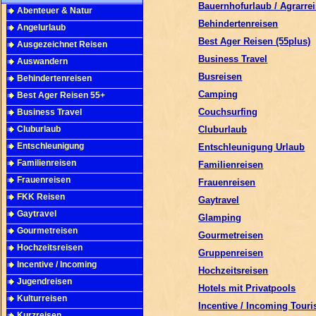
Bauernhofurlaub / Agrarre
Abenteuer & Natur
Behindertenreisen
Angelurlaub
Best Ager Reisen (55plus)
Ausgezeichnet Reisen
Business Travel
Auswandern
Busreisen
Behindertenreisen
Camping
Best Ager Reisen 55+
Couchsurfing
Business Travel
Cluburlaub
Cluburlaub
Entschleunigung
Entschleunigung Urlaub
Familienreisen
Familienreisen
Frauenreisen
Frauenreisen
FKK Reisen
Gaytravel
Gaytravel
Glamping
Gourmetreisen
Gourmetreisen
Hochzeitsreisen
Gruppenreisen
Incentive / Incoming
Hochzeitsreisen
Jugendreisen
Hotels mit Privatpools
Kulturreisen
Incentive / Incoming Tour
Kurzreisen