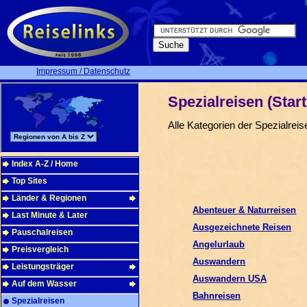
Impressum / Datenschutz
Spezialreisen (Start
Alle Kategorien der Spezialreis
Index A-Z / Home
Top Sites
Länder & Regionen
Abenteuer & Naturreisen
Last Minute & Later
Ausgezeichnete Reisen
Pauschalreisen
Angelurlaub
Preisvergleich
Auswandern
Leistungsträger
Auswandern USA
Auf dem Wasser
Bahnreisen
Spezialreisen