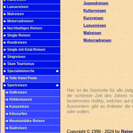
Jugendreisen
Luxusreisen
Kulturreisen
Malreisen
Kurzreisen
Motorradreisen
Luxusreisen
Nachhaltiges Reisen
Malreisen
Single Reisen
Motorradreisen
Rundreisen
Single mit Kind Reisen
Singreisen
Slum Tourismus
Spezialwünsche
Tolle Hotel Pools
Sportreisen
Hier ist die Startseite für alle zi
Golfreisen
die schönste Zeit des Jahres s
Höhlentouren
bestimmtes Hobby, welches auf de
Äusserdem gibt es Anbieter die
Kanureisen
oder wollen.
Kitesurfen
Mountainbike Reisen
Radreisen
Copyright © 1998 - 2024 by
Reise