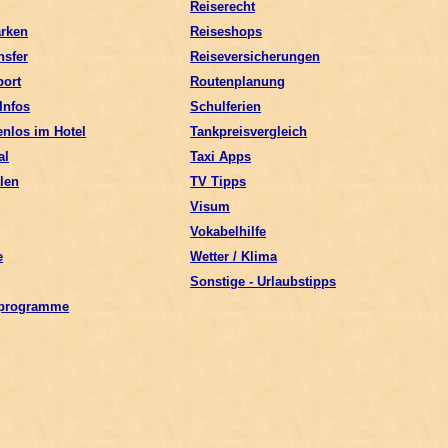
Reiserecht
arken
Reiseshops
nsfer
Reiseversicherungen
port
Routenplanung
Infos
Schulferien
enlos im Hotel
Tankpreisvergleich
al
Taxi Apps
alen
TV Tipps
Visum
Vokabelhilfe
e
Wetter / Klima
Sonstige - Urlaubstipps
sprogramme