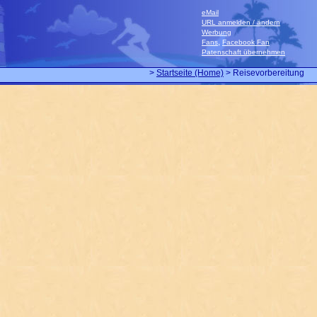
eMail
URL anmelden / ändern
Werbung
,
Fans
Facebook Fan
Patenschaft übernehmen
>
Startseite (Home)
> Reisevorbereitung