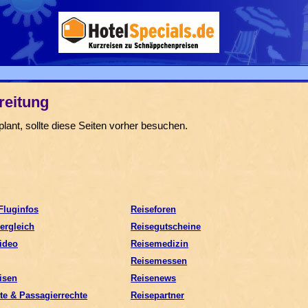
reitung
lant, sollte diese Seiten vorher besuchen.
Fluginfos
Reiseforen
ergleich
Reisegutscheine
ideo
Reisemedizin
Reisemessen
isen
Reisenews
te & Passagierrechte
Reisepartner