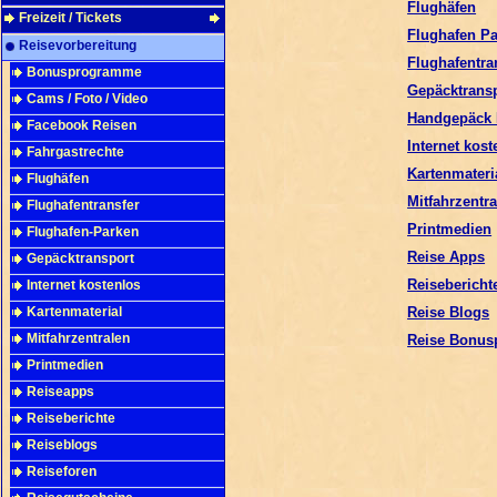
Flughäfen
Freizeit / Tickets
Flughafen P
Reisevorbereitung
Flughafentra
Bonusprogramme
Gepäcktrans
Cams / Foto / Video
Handgepäck 
Facebook Reisen
Internet kost
Fahrgastrechte
Kartenmateri
Flughäfen
Mitfahrzentr
Flughafentransfer
Printmedien
Flughafen-Parken
Reise Apps
Gepäcktransport
Reisebericht
Internet kostenlos
Kartenmaterial
Reise Blogs
Mitfahrzentralen
Reise Bonu
Printmedien
Reiseapps
Reiseberichte
Reiseblogs
Reiseforen