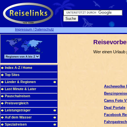
Impressum / Datenschutz
Reisevorbe
Wer einen Urlaub p
Index A-Z / Home
Top Sites
Länder & Regionen
Aschewolke 
Last Minute & Later
Benzinpreisv
Pauschalreisen
Cams Foto V
Preisvergleich
Deal Portale
Leistungsträger
Facebook Re
Auf dem Wasser
Fahrgastrech
Spezialreisen