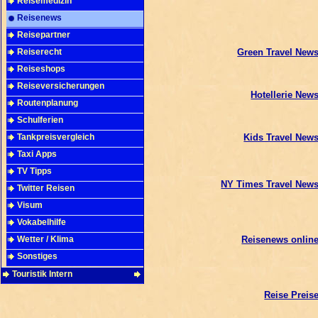
Reisemedizin
Reisenews
Reisepartner
Reiserecht
Green Travel New
Reiseshops
Reiseversicherungen
Hotellerie New
Routenplanung
Schulferien
Tankpreisvergleich
Kids Travel New
Taxi Apps
TV Tipps
NY Times Travel New
Twitter Reisen
Visum
Vokabelhilfe
Wetter / Klima
Reisenews onlin
Sonstiges
Touristik Intern
Reise Preis