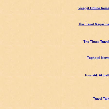
Spiegel Online Reis
The Travel Magazin
The Times Trave
Tophotel New
Touristik Aktuel
Travel Tal