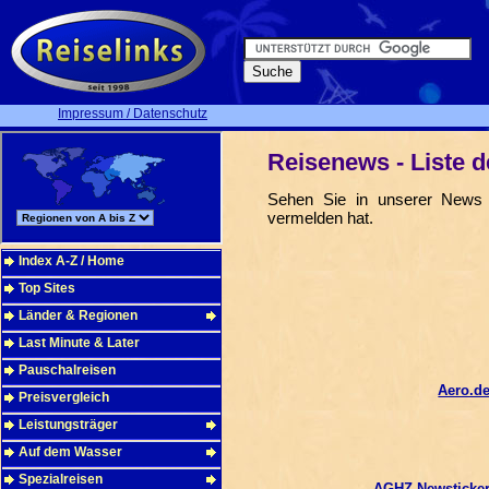
Impressum / Datenschutz
Reisenews - Liste d
Sehen Sie in unserer News A
vermelden hat.
Index A-Z / Home
Top Sites
Länder & Regionen
Last Minute & Later
Pauschalreisen
Aero.d
Preisvergleich
Leistungsträger
Auf dem Wasser
Spezialreisen
AGHZ Newsticke