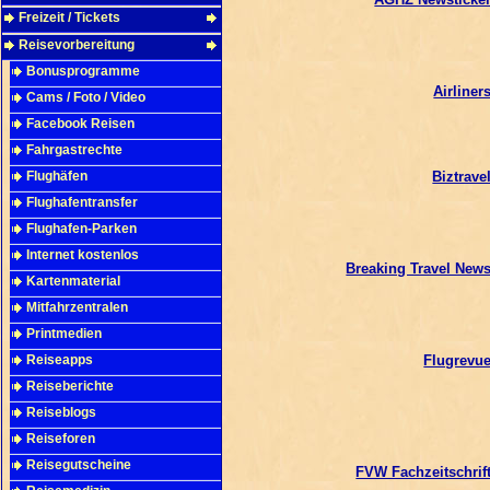
Freizeit / Tickets
Reisevorbereitung
Bonusprogramme
Airliner
Cams / Foto / Video
Facebook Reisen
Fahrgastrechte
Flughäfen
Biztrave
Flughafentransfer
Flughafen-Parken
Internet kostenlos
Breaking Travel New
Kartenmaterial
Mitfahrzentralen
Printmedien
Reiseapps
Flugrevu
Reiseberichte
Reiseblogs
Reiseforen
Reisegutscheine
FVW Fachzeitschrif