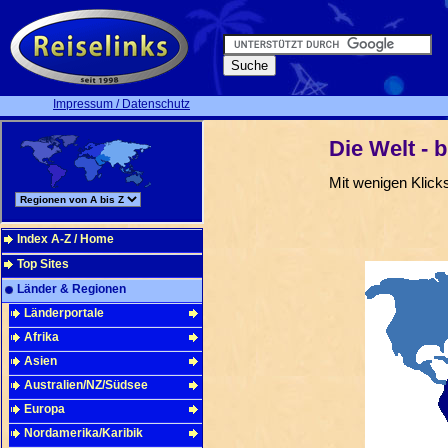
Impressum / Datenschutz
Die Welt - b
Mit wenigen Klic
Index A-Z / Home
Top Sites
Länder & Regionen
Länderportale
Afrika
Asien
Australien/NZ/Südsee
Europa
Nordamerika/Karibik