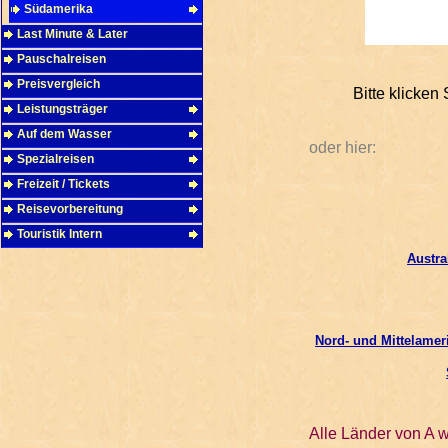
Südamerika
Last Minute & Later
Pauschalreisen
Preisvergleich
Bitte klicken
Leistungsträger
Auf dem Wasser
oder hier:
Spezialreisen
Freizeit / Tickets
Reisevorbereitung
Touristik Intern
Austra
Nord- und Mittelameri
Alle Länder von A w