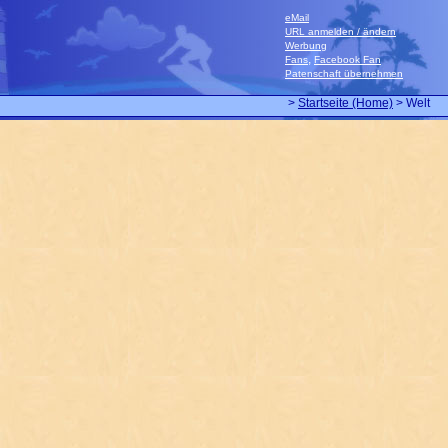
eMail
URL anmelden / ändern
Werbung
,
Fans
Facebook Fan
Patenschaft übernehmen
>
Startseite (Home)
> Welt