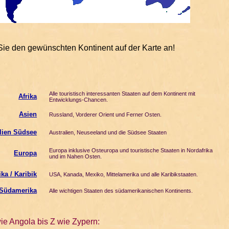
 Sie den gewünschten Kontinent auf der Karte an!
Alle touristisch interessanten Staaten auf dem Kontinent mit
Afrika
Entwicklungs-Chancen.
Asien
Russland, Vorderer Orient und Ferner Osten.
lien Südsee
Australien, Neuseeland und die Südsee Staaten
Europa inklusive Osteuropa und touristische Staaten in Nordafrika
Europa
und im Nahen Osten.
ka / Karibik
USA, Kanada, Mexiko, Mittelamerika und alle Karibikstaaten.
Südamerika
Alle wichtigen Staaten des südamerikanischen Kontinents.
ie Angola bis Z wie Zypern: