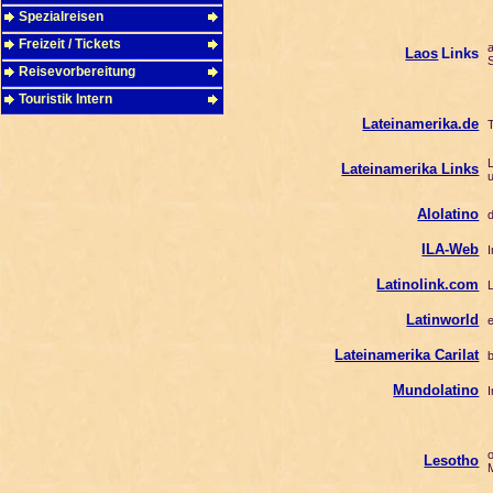
Spezialreisen
Freizeit / Tickets
al
Laos
Links
So
Reisevorbereitung
Touristik Intern
Lateinamerika.de
To
La
Lateinamerika Links
un
Alolatino
da
ILA-Web
In
Latinolink.com
L
Latinworld
ei
Lateinamerika Carilat
be
Mundolatino
In
of
Lesotho
M