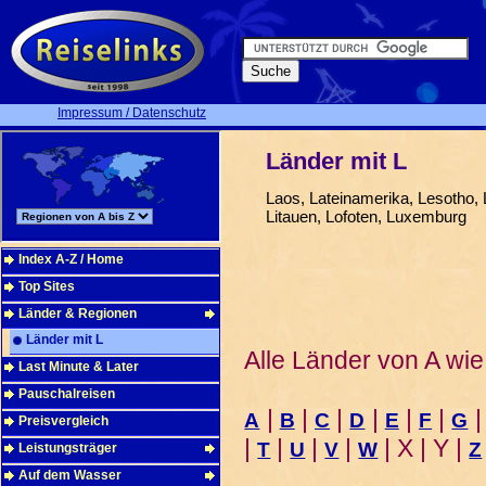
Impressum / Datenschutz
Länder mit L
Laos, Lateinamerika, Lesotho, L
Litauen, Lofoten, Luxemburg
Index A-Z / Home
Top Sites
Länder & Regionen
Länder mit L
Alle Länder von A wie
Last Minute & Later
Pauschalreisen
|
|
|
|
|
|
A
B
C
D
E
F
G
Preisvergleich
|
|
|
|
| X | Y |
T
U
V
W
Z
Leistungsträger
Auf dem Wasser