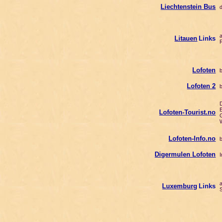
Liechtenstein Bus
d
al
Litauen
Links
R
Lofoten
be
Lofoten 2
be
Di
E
Lofoten-Tourist.no
G
W
Lofoten-Info.no
be
Digermulen Lofoten
In
a
Luxemburg
Links
So