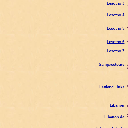
be
Lesotho 3
V
Lesotho 4
be
be
Lesotho 5
P
H
Lesotho 6
b
Lesotho 7
be
Le
Sanipasstours
gr
k
al
Lettland
Links
R
Libanon
en
Da
Libanon.de
Ra