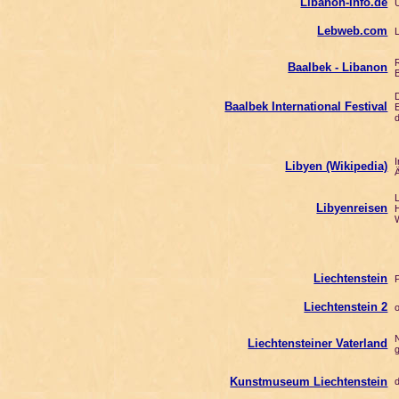
Libanon-Info.de
Um
Lebweb.com
Li
Rö
Baalbek - Libanon
B
Da
Baalbek International Festival
Ev
d
In
Libyen (Wikipedia)
Ä
Li
Libyenreisen
Ho
Wü
Liechtenstein
Po
Liechtenstein 2
of
Ne
Liechtensteiner Vaterland
g
Kunstmuseum Liechtenstein
di