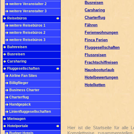
Busreisen
weitere Veranstalter 2
Carsharing
weitere Veranstalter 3
Charterflug
Reisebüros
Fähren
weitere Reisebüros 1
Ferienwohnungen
weitere Reisebüros 2
weitere Reisebüros 3
Finca Ferien
Bahnreisen
Fluggesellschaften
Busreisen
Flussreisen
Carsharing
Frachtschiffreisen
Fluggesellschaften
Hausbooturlaub
Airline Fan Sites
Hotelbewertungen
Billigflieger
Hotelketten
Business Charter
Charterflug
Handgepäck
Linienfluggesellschaften
Mietwagen
Hotelportale
Hier ist die Startseite für alle
Komplettreise zusammenstelle
Budget Hotels