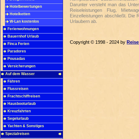
Darunter versteht man das Unte
Hotelbewertungen
Reiseleistungen Flug, Mietwa
Hotelketten
Einzelleistungen abschließt. Die 
Urlaubern ab.
W-Lan kostenlos
Ferienwohnungen
Bauernhof Urlaub
Copyright © 1998 - 2024 by
Reise
Finca Ferien
Paradores
Pousadas
Versicherungen
Auf dem Wasser
Fähren
Flussreisen
Frachtschiffreisen
Hausbooturlaub
Kreuzfahrten
Segelurlaub
Yachten & Sonstiges
Spezialreisen