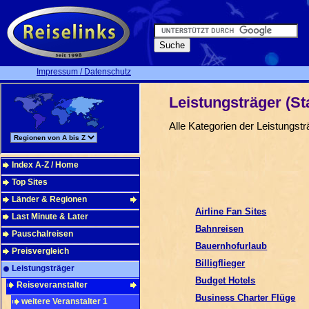
Impressum / Datenschutz
Leistungsträger (Sta
Alle Kategorien der Leistungst
Index A-Z / Home
Top Sites
Länder & Regionen
Airline Fan Sites
Last Minute & Later
Bahnreisen
Pauschalreisen
Bauernhofurlaub
Preisvergleich
Billigflieger
Leistungsträger
Budget Hotels
Reiseveranstalter
Business Charter Flüge
weitere Veranstalter 1