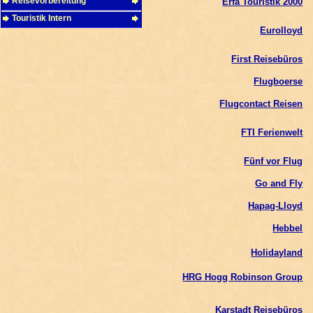
Reisevorbereitung
Erfa Touristik 2000
Touristik Intern
Eurolloyd
First Reisebüros
Flugboerse
Flugcontact Reisen
FTI Ferienwelt
Fünf vor Flug
Go and Fly
Hapag-Lloyd
Hebbel
Holidayland
HRG Hogg Robinson Group
Karstadt Reisebüros