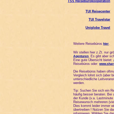
TSS Reisebürokooperation
TUI Reisecenter
TUI Travelstar
Uniglobe Travel
Weitere Reisebüros
.
hier
Wir stellen hier z.Zt. nur 
. Es gibt aber s
Agenturen
Eine gute Übersicht bietet:
Reisebüros oder:
www.shar
Die Reisebüros haben oftma
Vergleich lohnt sich (aber b
unterschiedliche Leitverans
werden.
Tip: Suchen Sie sich ein R
häufig besser beraten. Bei
der Kunde (v.a. Lastminute
Reisewunsch mehreren (viel
Dies kommt leider immer wie
übertreiben ! Nutzen Sie da
informieren. Wählen Sie da