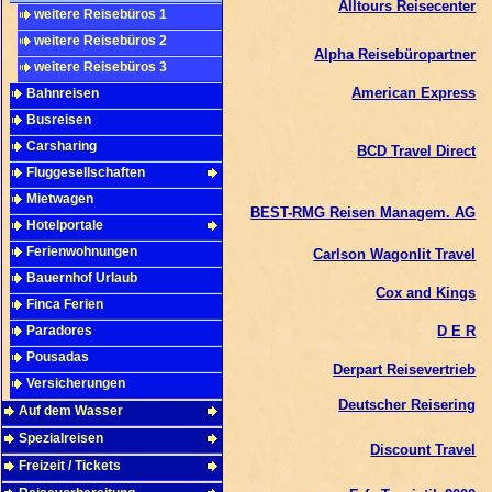
Alltours Reisecenter
weitere Reisebüros 1
weitere Reisebüros 2
Alpha Reisebüropartner
weitere Reisebüros 3
American Express
Bahnreisen
Busreisen
Carsharing
BCD Travel Direct
Fluggesellschaften
Mietwagen
BEST-RMG Reisen Managem. AG
Hotelportale
Ferienwohnungen
Carlson Wagonlit Travel
Bauernhof Urlaub
Cox and Kings
Finca Ferien
Paradores
D E R
Pousadas
Derpart Reisevertrieb
Versicherungen
Deutscher Reisering
Auf dem Wasser
Spezialreisen
Discount Travel
Freizeit / Tickets