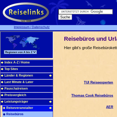
Impressum / Datenschutz
Reisebüros und Ur
Hier gibt's große Reisebüroket
Index A-Z / Home
Top Sites
Länder & Regionen
Last Minute & Later
TUI Reiseexperten
Pauschalreisen
Preisvergleich
Thomas Cook Reisebüros
Leistungsträger
AER
Reiseveranstalter
Reisebüros