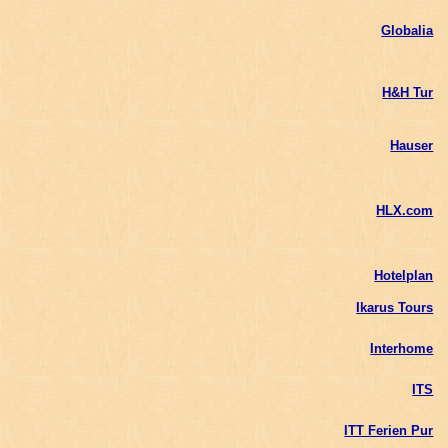
Globalia
H&H Tur
Hauser
HLX.com
Hotelplan
Ikarus Tours
Interhome
ITS
ITT Ferien Pur