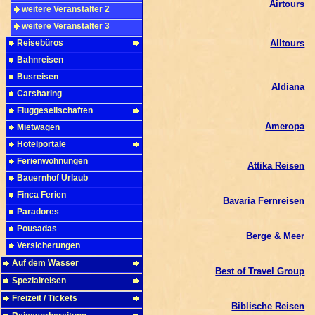
Airtours
weitere Veranstalter 2
weitere Veranstalter 3
Reisebüros
Alltours
Bahnreisen
Busreisen
Aldiana
Carsharing
Fluggesellschaften
Ameropa
Mietwagen
Hotelportale
Ferienwohnungen
Attika Reisen
Bauernhof Urlaub
Finca Ferien
Bavaria Fernreisen
Paradores
Pousadas
Berge & Meer
Versicherungen
Auf dem Wasser
Best of Travel Group
Spezialreisen
Freizeit / Tickets
Biblische Reisen