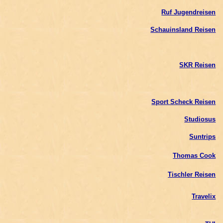
Ruf Jugendreisen
Schauinsland Reisen
SKR Reisen
Sport Scheck Reisen
Studiosus
Suntrips
Thomas Cook
Tischler Reisen
Travelix