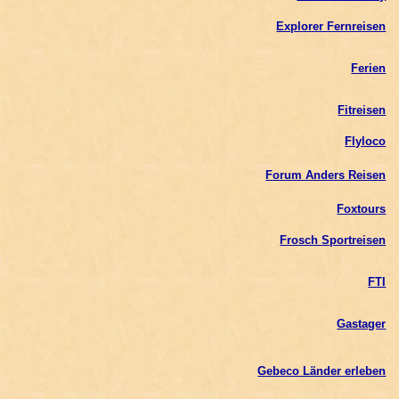
Explorer Fernreisen
Ferien
Fitreisen
Flyloco
Forum Anders Reisen
Foxtours
Frosch Sportreisen
FTI
Gastager
Gebeco Länder erleben