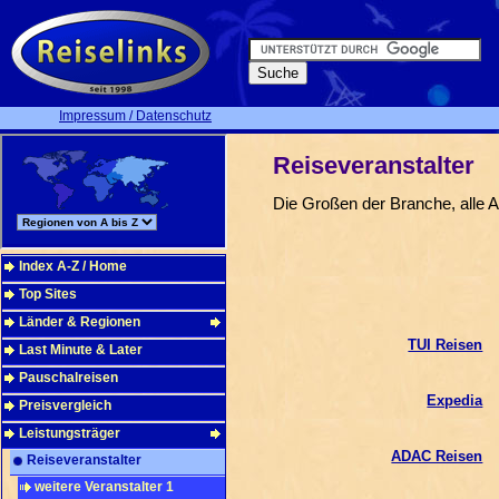
Impressum / Datenschutz
Reiseveranstalter
Die Großen der Branche, alle 
Index A-Z / Home
Top Sites
Länder & Regionen
TUI Reisen
Last Minute & Later
Pauschalreisen
Expedia
Preisvergleich
Leistungsträger
ADAC Reisen
Reiseveranstalter
weitere Veranstalter 1