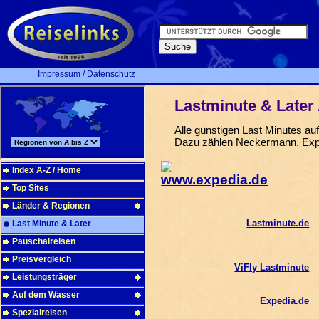
Impressum / Datenschutz
Lastminute & Later
Alle günstigen Last Minutes auf
Dazu zählen Neckermann, Expe
Index A-Z / Home
Top Sites
Länder & Regionen
Lastminute.de
Last Minute & Later
Pauschalreisen
Preisvergleich
ViFly Lastminute
Leistungsträger
Auf dem Wasser
Expedia.de
Spezialreisen