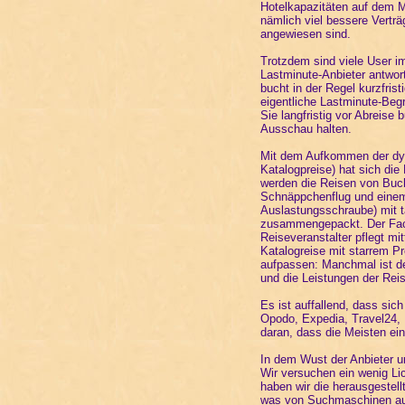
Hotelkapazitäten auf dem M
nämlich viel bessere Vertr
angewiesen sind.
Trotzdem sind viele User 
Lastminute-Anbieter antwor
bucht in der Regel kurzfris
eigentliche Lastminute-Begr
Sie langfristig vor Abreise
Ausschau halten.
Mit dem Aufkommen der dyn
Katalogpreise) hat sich die
werden die Reisen von Buc
Schnäppchenflug und einem H
Auslastungsschraube) mit 
zusammengepackt. Der Fach
Reiseveranstalter pflegt mi
Katalogreise mit starrem P
aufpassen: Manchmal ist de
und die Leistungen der Reis
Es ist auffallend, dass sic
Opodo, Expedia, Travel24, 
daran, dass die Meisten ei
In dem Wust der Anbieter u
Wir versuchen ein wenig Lic
haben wir die herausgestell
was von Suchmaschinen auf 