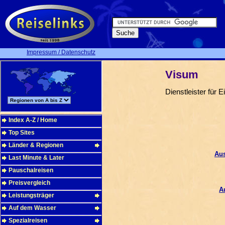
Impressum / Datenschutz
Visum
Dienstleister für
Index A-Z / Home
Top Sites
Länder & Regionen
Au
Last Minute & Later
Pauschalreisen
Preisvergleich
A
Leistungsträger
Auf dem Wasser
Spezialreisen