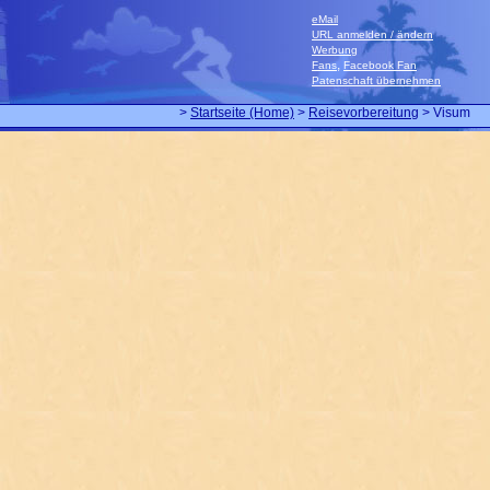
eMail
URL anmelden / ändern
Werbung
,
Fans
Facebook Fan
Patenschaft übernehmen
>
Startseite (Home)
>
Reisevorbereitung
> Visum