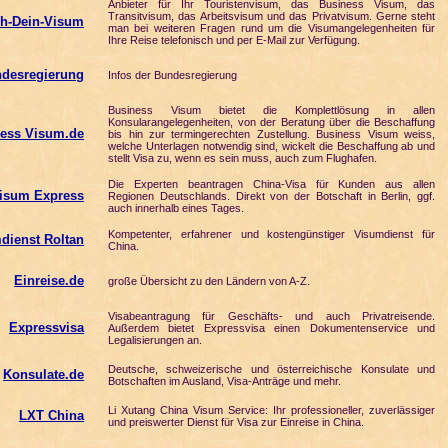
Anbieter für Ihr Touristenvisum, das Business Visum, das
Transitvisum, das Arbeitsvisum und das Privatvisum. Gerne steht
h-Dein-Visum
man bei weiteren Fragen rund um die Visumangelegenheiten für
Ihre Reise telefonisch und per E-Mail zur Verfügung.
desregierung
Infos der Bundesregierung
Business Visum bietet die Komplettlösung in allen
Konsularangelegenheiten, von der Beratung über die Beschaffung
ess Visum.de
bis hin zur termingerechten Zustellung. Business Visum weiss,
welche Unterlagen notwendig sind, wickelt die Beschaffung ab und
stellt Visa zu, wenn es sein muss, auch zum Flughafen.
Die Experten beantragen China-Visa für Kunden aus allen
isum Express
Regionen Deutschlands. Direkt von der Botschaft in Berlin, ggf.
auch innerhalb eines Tages.
Kompetenter, erfahrener und kostengünstiger Visumdienst für
dienst Roltan
China.
Einreise.de
große Übersicht zu den Ländern von A-Z.
Visabeantragung für Geschäfts- und auch Privatreisende.
Expressvisa
Außerdem bietet Expressvisa einen Dokumentenservice und
Legalisierungen an.
Deutsche, schweizerische und österreichische Konsulate und
Konsulate.de
Botschaften im Ausland, Visa-Anträge und mehr.
Li Xutang China Visum Service: Ihr professioneller, zuverlässiger
LXT China
und preiswerter Dienst für Visa zur Einreise in China.