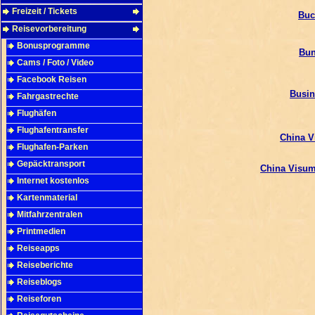
Freizeit / Tickets
Buc
Reisevorbereitung
Bonusprogramme
Bun
Cams / Foto / Video
Facebook Reisen
Busin
Fahrgastrechte
Flughäfen
Flughafentransfer
China V
Flughafen-Parken
Gepäcktransport
China Visum
Internet kostenlos
Kartenmaterial
Mitfahrzentralen
Printmedien
Reiseapps
Reiseberichte
Reiseblogs
Reiseforen