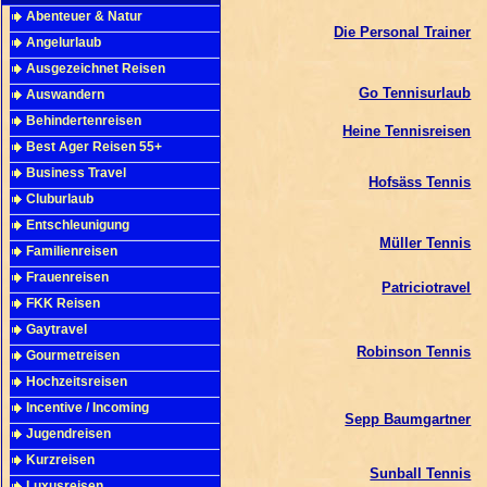
Abenteuer & Natur
Die Personal Trainer
Angelurlaub
Ausgezeichnet Reisen
Go Tennisurlaub
Auswandern
Behindertenreisen
Heine Tennisreisen
Best Ager Reisen 55+
Business Travel
Hofsäss Tennis
Cluburlaub
Entschleunigung
Müller Tennis
Familienreisen
Frauenreisen
Patriciotravel
FKK Reisen
Gaytravel
Robinson Tennis
Gourmetreisen
Hochzeitsreisen
Incentive / Incoming
Sepp Baumgartner
Jugendreisen
Kurzreisen
Sunball Tennis
Luxusreisen