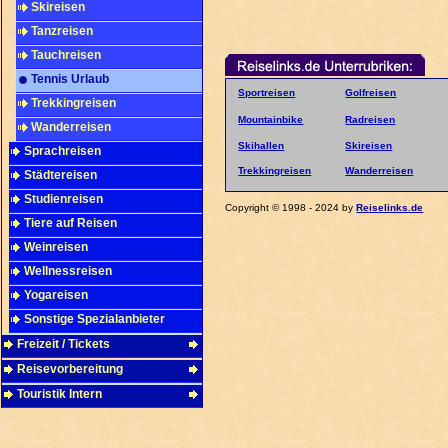
Skireisen
Tanzreisen
Tauchreisen
Tennis Urlaub
Sportreisen
Golfreisen
Trekkingreisen
Mountainbike
Radreisen
Wanderreisen
Skihallen
Skireisen
Sprachreisen
Trekkingreisen
Wanderreisen
Städtereisen
Studienreisen
Copyright © 1998 - 2024 by
Reiselinks.de
Tiere auf Reisen
Weinreisen
Wellnessreisen
Yogareisen
Sonstige Spezialanbieter
Freizeit / Tickets
Reisevorbereitung
Touristik Intern