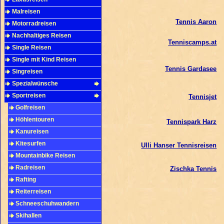
Malreisen
Tennis Aaron
Motorradreisen
Nachhaltiges Reisen
Tenniscamps.at
Single Reisen
Single mit Kind Reisen
Tennis Gardasee
Singreisen
Spezialwünsche
Sportreisen
Tennisjet
Golfreisen
Höhlentouren
Tennispark Harz
Kanureisen
Kitesurfen
Ulli Hanser Tennisreisen
Mountainbike Reisen
Radreisen
Zischka Tennis
Rafting
Reiterreisen
Schneeschuhwandern
Skihallen