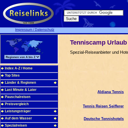
Impressum / Datenschutz
Tenniscamp Urlaub 
Spezial-Reiseanbieter und Hote
Index A-Z / Home
Top Sites
Länder & Regionen
Last Minute & Later
Aldiana Tennis
Pauschalreisen
Preisvergleich
Tennis Reisen Seifferer
Leistungsträger
Auf dem Wasser
Deutsche Tennishotels
Spezialreisen