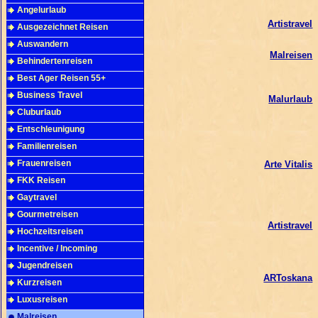
Angelurlaub
Artistravel
Ausgezeichnet Reisen
Auswandern
Malreisen
Behindertenreisen
Best Ager Reisen 55+
Business Travel
Malurlaub
Cluburlaub
Entschleunigung
Familienreisen
Frauenreisen
Arte Vitalis
FKK Reisen
Gaytravel
Gourmetreisen
Artistravel
Hochzeitsreisen
Incentive / Incoming
Jugendreisen
ARToskana
Kurzreisen
Luxusreisen
Malreisen