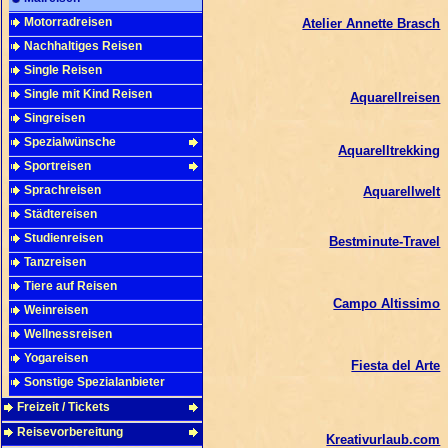
Motorradreisen
Atelier Annette Brasch
Nachhaltiges Reisen
Single Reisen
Single mit Kind Reisen
Aquarellreisen
Singreisen
Spezialwünsche
Aquarelltrekking
Sportreisen
Sprachreisen
Aquarellwelt
Städtereisen
Studienreisen
Bestminute-Travel
Tanzreisen
Tiere auf Reisen
Campo Altissimo
Weinreisen
Wellnessreisen
Yogareisen
Fiesta del Arte
Sonstige Spezialanbieter
Freizeit / Tickets
Reisevorbereitung
Kreativurlaub.com