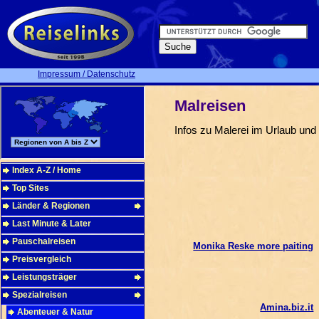
Impressum / Datenschutz
Malreisen
Infos zu Malerei im Urlaub un
Index A-Z / Home
Top Sites
Länder & Regionen
Last Minute & Later
Pauschalreisen
Monika Reske more paiting
Preisvergleich
Leistungsträger
Spezialreisen
Amina.biz.it
Abenteuer & Natur