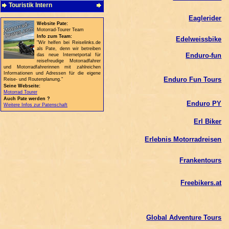
Touristik Intern
Eaglerider
Website Pate:
Motorrad-Tourer Team
Info zum Team:
Edelweissbike
"Wir helfen bei Reiselinks.de
als Pate, denn wir betreiben
Enduro-fun
das neue Internetportal für
reisefreudige Motorradfahrer
und Motorradfahrerinnen mit zahlreichen
Informationen und Adressen für die eigene
Enduro Fun Tours
Reise- und Routenplanung."
Seine Webseite:
Motorrad Tourer
Auch Pate werden ?
Enduro PY
Weitere Infos zur Patenschaft
Erl Biker
Erlebnis Motorradreisen
Frankentours
Freebikers.at
Global Adventure Tours