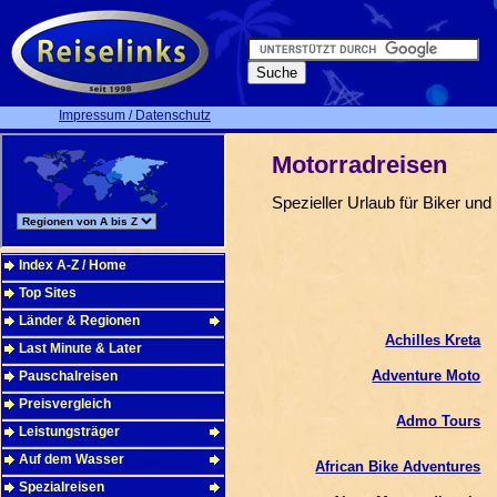
Impressum / Datenschutz
Motorradreisen
Spezieller Urlaub für Biker un
Index A-Z / Home
Top Sites
Länder & Regionen
Achilles Kreta
Last Minute & Later
Adventure Moto
Pauschalreisen
Preisvergleich
Admo Tours
Leistungsträger
Auf dem Wasser
African Bike Adventures
Spezialreisen