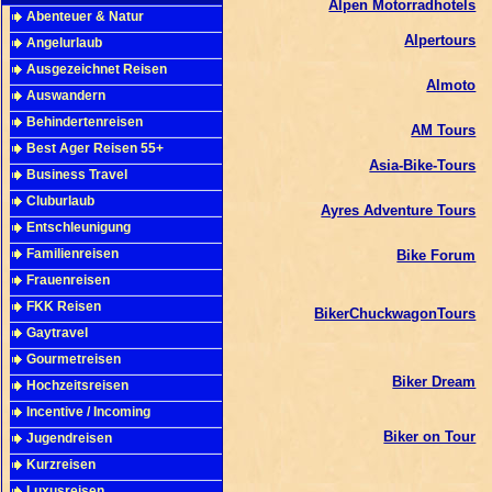
Alpen Motorradhotels
Abenteuer & Natur
Alpertours
Angelurlaub
Ausgezeichnet Reisen
Almoto
Auswandern
Behindertenreisen
AM Tours
Best Ager Reisen 55+
Asia-Bike-Tours
Business Travel
Cluburlaub
Ayres Adventure Tours
Entschleunigung
Familienreisen
Bike Forum
Frauenreisen
FKK Reisen
BikerChuckwagonTours
Gaytravel
Gourmetreisen
Biker Dream
Hochzeitsreisen
Incentive / Incoming
Biker on Tour
Jugendreisen
Kurzreisen
Luxusreisen