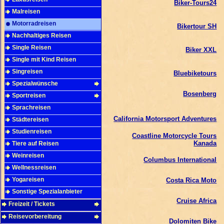
Biker-Tours24
Malreisen
Motorradreisen
Bikertour SH
Nachhaltiges Reisen
Single Reisen
Biker XXL
Single mit Kind Reisen
Singreisen
Bluebiketours
Spezialwünsche
Bosenberg
Sportreisen
Sprachreisen
California Motorsport Adventures
Städtereisen
Studienreisen
Coastline Motorcycle Tours
Kanada
Tiere auf Reisen
Weinreisen
Columbus International
Wellnessreisen
Yogareisen
Costa Rica Moto
Sonstige Spezialanbieter
Cruise Africa
Freizeit / Tickets
Reisevorbereitung
Dolomiten Bike