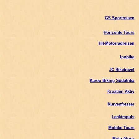
GS Sportreisen
Horizonte Tours
Hit-Motorradreisen
Innbike
JC Biketravel
Karoo Biking Südafrika
Kroatien Aktiv
Kurvenfresser
Lenkimpuls
Mobike Tours
Moto-Africa