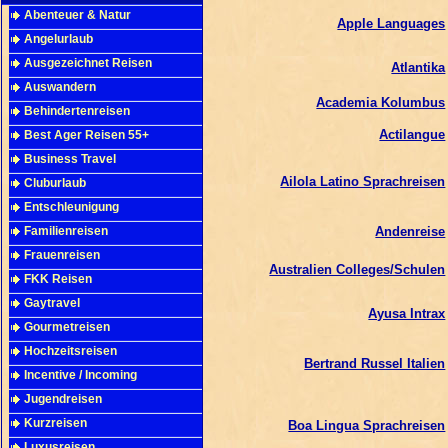
Abenteuer & Natur
Apple Languages
Angelurlaub
Ausgezeichnet Reisen
Atlantika
Auswandern
Academia Kolumbus
Behindertenreisen
Actilangue
Best Ager Reisen 55+
Business Travel
Ailola Latino Sprachreisen
Cluburlaub
Entschleunigung
Familienreisen
Andenreise
Frauenreisen
Australien Colleges/Schulen
FKK Reisen
Gaytravel
Ayusa Intrax
Gourmetreisen
Hochzeitsreisen
Bertrand Russel Italien
Incentive / Incoming
Jugendreisen
Kurzreisen
Boa Lingua Sprachreisen
Luxusreisen