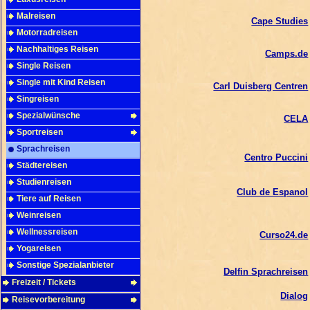
Malreisen
Cape Studies
Motorradreisen
Nachhaltiges Reisen
Camps.de
Single Reisen
Single mit Kind Reisen
Carl Duisberg Centren
Singreisen
Spezialwünsche
CELA
Sportreisen
Sprachreisen
Centro Puccini
Städtereisen
Studienreisen
Club de Espanol
Tiere auf Reisen
Weinreisen
Wellnessreisen
Curso24.de
Yogareisen
Sonstige Spezialanbieter
Delfin Sprachreisen
Freizeit / Tickets
Dialog
Reisevorbereitung