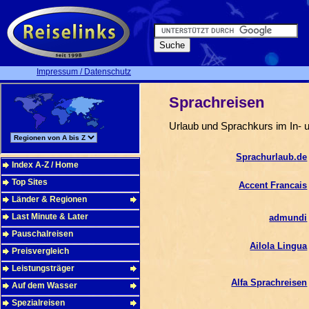
Impressum / Datenschutz
Sprachreisen
Urlaub und Sprachkurs im In- 
Sprachurlaub.de
Index A-Z / Home
Top Sites
Accent Francais
Länder & Regionen
Last Minute & Later
admundi
Pauschalreisen
Ailola Lingua
Preisvergleich
Leistungsträger
Alfa Sprachreisen
Auf dem Wasser
Spezialreisen