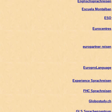
Englischsprachreisen
Escuela Montalban
ESO
Eurocentres
europartner reisen
EuroproLanguage
Experience Sprachreisen
FHC Sprachreisen
Globostudy.ch
GLS Sprachenzentrum