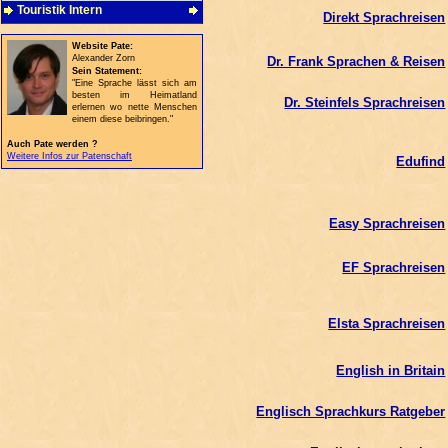
Touristik Intern
Direkt Sprachreisen
Website Pate:
Alexander Zorn
Dr. Frank Sprachen & Reisen
Sein Statement:
"Eine Sprache lässt sich am
besten im Heimatland
Dr. Steinfels Sprachreisen
erlernen wo nette Menschen
einem diese beibringen."
Auch Pate werden ?
Weitere Infos zur Patenschaft
Edufind
Easy Sprachreisen
EF Sprachreisen
Elsta Sprachreisen
English in Britain
Englisch Sprachkurs Ratgeber