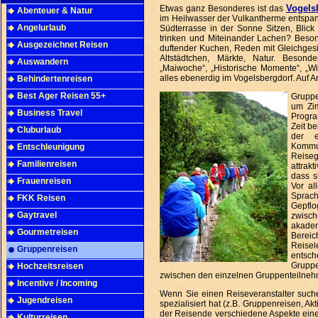
Vogels
Etwas ganz Besonderes ist das
Abenteuer & Natur
im Heilwasser der Vulkantherme entspan
Angelurlaub
Südterrasse in der Sonne Sitzen, Blic
trinken und Miteinander Lachen? Besond
Ausgezeichnet Reisen
duftender Kuchen, Reden mit Gleichgesi
Altstädtchen, Märkte, Natur. Besond
Auswandern
„Maiwoche“, „Historische Momente“, „Wi
alles ebenerdig im Vogelsbergdorf. Auf 
Behindertenreisen
Best Ager Reisen 55+
Gruppe
um Zim
Business Travel
Progra
Zeit b
Cluburlaub
der e
Kommu
Entschleunigung
Reise
Familienreisen
attrak
dass s
Frauenreisen
Vor al
Sprach
FKK Reisen
Gepflo
Gaytravel
zwisch
akade
Gourmetreisen
Bereic
Reise
Gruppenreisen
entsc
Gruppe
Hochzeitsreisen
zwischen den einzelnen Gruppenteilnehm
Incentive / Incoming
Wenn Sie einen Reiseveranstalter suche
Jugendreisen
spezialisiert hat (z.B. Gruppenreisen, A
der Reisende verschiedene Aspekte eine
Kulturreisen