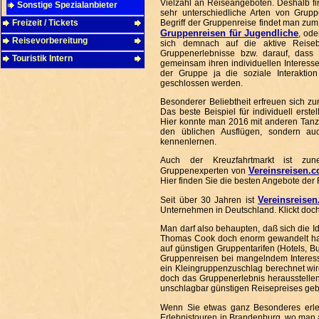
Vielzahl an Reiseangeboten. Deshalb fi
Sonstige Spezialanbieter
sehr unterschiedliche Arten von Grupp
Freizeit / Tickets
Begriff der Gruppenreise findet man zum 
Gruppenreisen für Jugendliche
, od
Reisevorbereitung
sich demnach auf die aktive Reiseb
Gruppenerlebnisse bzw. darauf, dass
Touristik Intern
gemeinsam ihren individuellen Interes
der Gruppe ja die soziale Interaktio
geschlossen werden.
Besonderer Beliebtheit erfreuen sich z
Das beste Beispiel für individuell erst
Hier konnte man 2016 mit anderen Tanzb
den üblichen Ausflügen, sondern a
kennenlernen.
Auch der Kreuzfahrtmarkt ist zun
Vereinsreisen.
Gruppenexperten von
Hier finden Sie die besten Angebote der
Vereinsreisen
Seit über 30 Jahren ist
Unternehmen in Deutschland. Klickt doch
Man darf also behaupten, daß sich die I
Thomas Cook doch enorm gewandelt hat.
auf günstigen Gruppentarifen (Hotels,
Gruppenreisen bei mangelndem Interess
ein Kleingruppenzuschlag berechnet wird
doch das Gruppenerlebnis herausstelle
unschlagbar günstigen Reisepreises ge
Wenn Sie etwas ganz Besonderes erle
Erlebnistouren in Brandenburg, wo man 