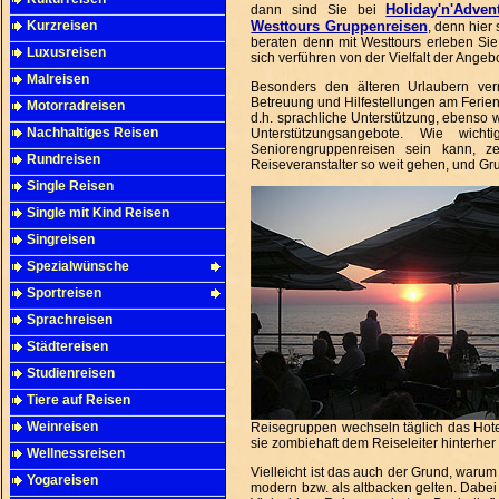
Holiday'n'Adven
dann sind Sie bei
Kurzreisen
Westtours Gruppenreisen
, denn hier
beraten denn mit Westtours erleben Si
Luxusreisen
sich verführen von der Vielfalt der Ange
Malreisen
Besonders den älteren Urlaubern vermi
Betreuung und Hilfestellungen am Ferienor
Motorradreisen
d.h. sprachliche Unterstützung, ebenso 
Nachhaltiges Reisen
Unterstützungsangebote. Wie wich
Seniorengruppenreisen sein kann, zei
Rundreisen
Reiseveranstalter so weit gehen, und Gr
Single Reisen
Single mit Kind Reisen
Singreisen
Spezialwünsche
Sportreisen
Sprachreisen
Städtereisen
Studienreisen
Tiere auf Reisen
Weinreisen
Reisegruppen wechseln täglich das Hote
sie zombiehaft dem Reiseleiter hinterher 
Wellnessreisen
Vielleicht ist das auch der Grund, waru
Yogareisen
modern bzw. als altbacken gelten. Dabei 