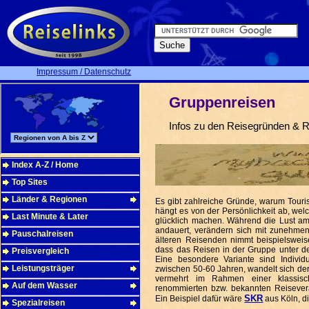
Impressum / Datenschutz
Gruppenreisen
Infos zu den Reisegründen & R
Index A-Z / Home
Top Sites
Länder & Regionen
Es gibt zahlreiche Gründe, warum Touri
hängt es von der Persönlichkeit ab, we
Last Minute & Later
glücklich machen. Während die Lust a
andauert, verändern sich mit zunehmen
Pauschalreisen
älteren Reisenden nimmt beispielsweis
dass das Reisen in der Gruppe unter d
Preisvergleich
Eine besondere Variante sind Individ
Leistungsträger
zwischen 50-60 Jahren, wandelt sich de
vermehrt im Rahmen einer klassisc
Auf dem Wasser
renommierten bzw. bekannten Reisevera
SKR
Ein Beispiel dafür wäre
aus Köln, di
Spezialreisen