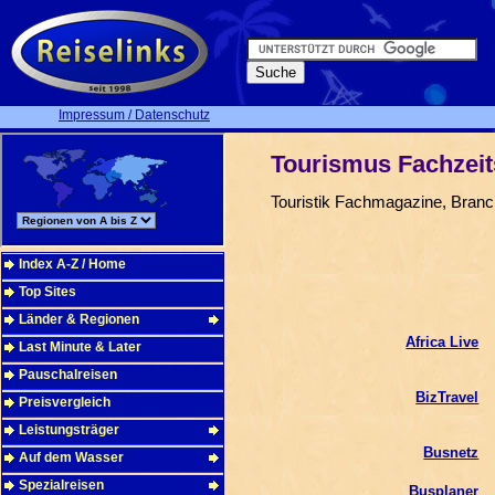
Impressum / Datenschutz
Tourismus Fachzeit
Touristik Fachmagazine, Bran
Index A-Z / Home
Top Sites
Länder & Regionen
Africa Live
Last Minute & Later
Pauschalreisen
BizTravel
Preisvergleich
Leistungsträger
Busnetz
Auf dem Wasser
Spezialreisen
Busplaner