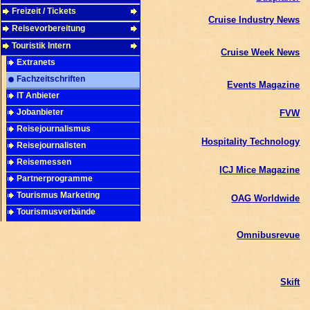
Freizeit / Tickets
Cruise Industry News
Reisevorbereitung
Touristik Intern
Cruise Week News
Extranets
Fachzeitschriften
Events Magazine
IT Anbieter
Jobanbieter
FVW
Reisejournalismus
Hospitality Technology
Reisejournalisten
Reisemessen
ICJ Mice Magazine
Partnerprogramme
Tourismus Marketing
OAG Worldwide
Tourismusverbände
Omnibusrevue
Skift