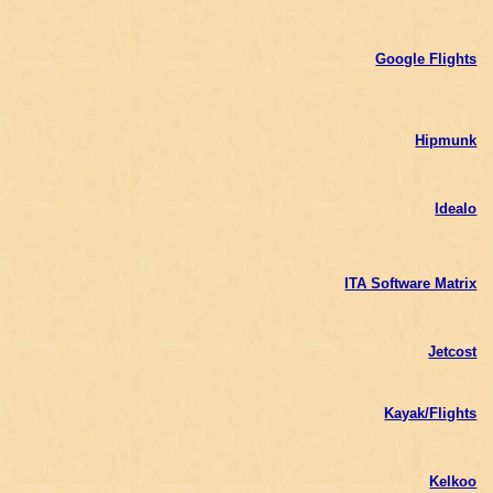
Google Flights
Hipmunk
Idealo
ITA Software Matrix
Jetcost
Kayak/Flights
Kelkoo