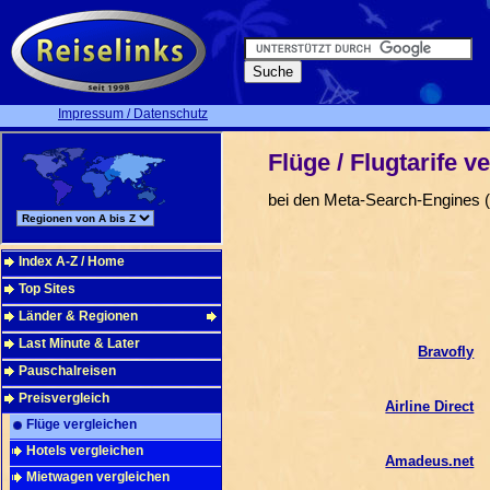
Impressum / Datenschutz
Flüge / Flugtarife v
bei den Meta-Search-Engines (
Index A-Z / Home
Top Sites
Länder & Regionen
Last Minute & Later
Bravofly
Pauschalreisen
Preisvergleich
Airline Direct
Flüge vergleichen
Hotels vergleichen
Amadeus.net
Mietwagen vergleichen