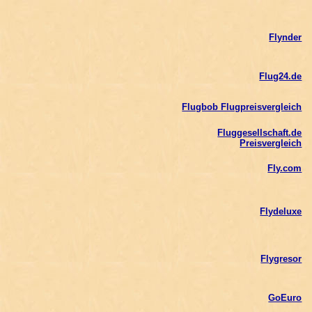
Flynder
Flug24.de
Flugbob Flugpreisvergleich
Fluggesellschaft.de
Preisvergleich
Fly.com
Flydeluxe
Flygresor
GoEuro