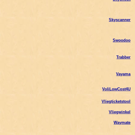
Skyscanner
Swoodoo
Trabber
Vayama
VoliLowCost4U
Vliegticketstool
Vliegwinkel
Waymate