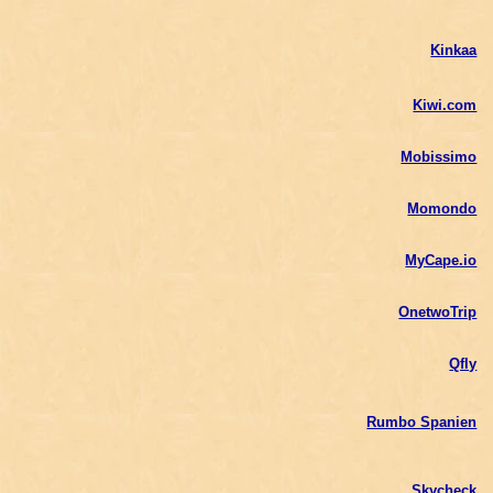
Kinkaa
Kiwi.com
Mobissimo
Momondo
MyCape.io
OnetwoTrip
Qfly
Rumbo Spanien
Skycheck